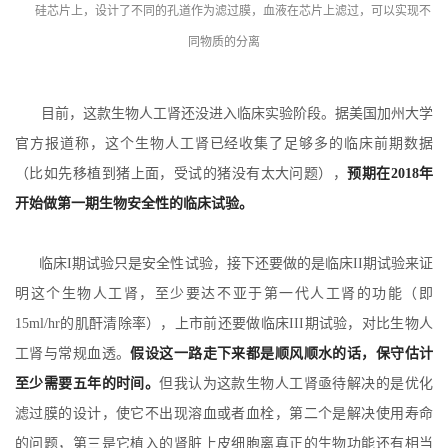
硅芯片上，设计了不同的孔道作为滤过膜，血液在芯片上滤过，可以实现不
同物质的分离
目前，这款生物人工肾还没进入临床实验阶段。据美国加州大学
官方报道称，这个生物人工肾已经收集了足够多的临床前期数据
（比如先移植到猪上面，受试的猪没有太大问题），
预期在2018年
开始做第一期生物安全性的临床试验。
临床I期试验只是安全性试验，接下还要做的是临床II期试验来证
明这个生物人工肾，至少要达不亚于第一代人工肾的功能（即
15ml/hr的肌酐清除率），上市前还要做临床III期试验，对比生物人
工肾与常规血透。
假设这一路走下来都是顺风顺水的话，保守估计
至少需要五年的时间。
但我认为这款生物人工肾亟待解决的是优化
滤过膜的设计，使它不出现溶血或者血栓，第二个是解决使用寿命
的问题，第三是它植入的肾脏上皮细胞离真正的生物功能还有相当