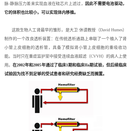
脉-静脉压力差来实现血液在硅芯片上滤过，
因此不需要电池驱动，
它的体积也比较小，可以实现体内移植。
这款生物人工肾最早的雏形，是大卫·休谟教授（David Humes）
制作的一个改良透析装置：在传统透析通路上串联了一个植入了肾
小管上皮细胞的透析管，具备了模拟肾小管上皮细胞的重吸收功
能。当时只在重症监护室中接受连续血液超滤（CVVH）的病人上使
用。
在2002年和2005年通过了临床1期和临床IIa期试验，但后续临床
试验因为找不到足够的受试患者和研究经费缺乏而搁置。