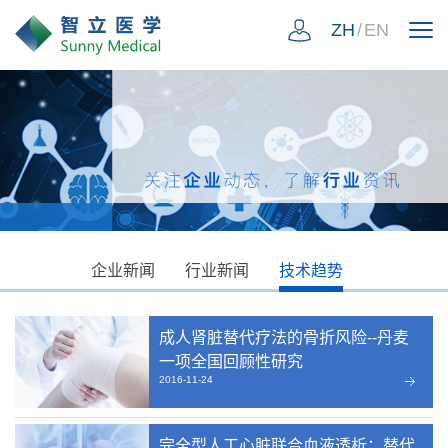
ZH
/
EN
企业新闻
行业新闻
技术趋势
成人肾脏替代疗法的骨折风险--丹麦
一项全国回顾性研究
2016-11-24
完全型人工心脏联合血液透析：替代